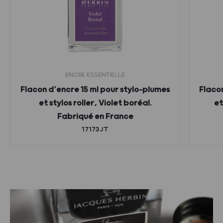
ENCRE ESSENTIELLE
Flacon d’encre 15 ml pour stylo-plumes
Flacon
et stylos roller, Violet boréal.
et
Fabriqué en France
17173JT