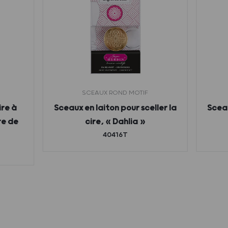
SCEAUX ROND MOTIF
ire à
Sceaux en laiton pour sceller la
Sceau
re de
cire, « Dahlia »
40416T