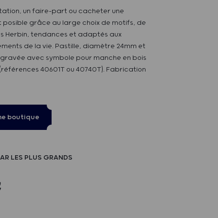
tation, un faire-part ou cacheter une
 posible grâce au large choix de motifs, de
es Herbin, tendances et adaptés aux
ments de la vie. Pastille, diamètre 24mm et
 gravée avec symbole pour manche en bois
(références 40601T ou 40740T). Fabrication
ne boutique
AR LES PLUS GRANDS