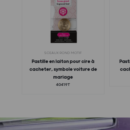
SCEAUX ROND MOTIF
re à
Pastille en laiton pour cire à
Pasti
tus
cacheter, symbole voiture de
cach
mariage
40419T