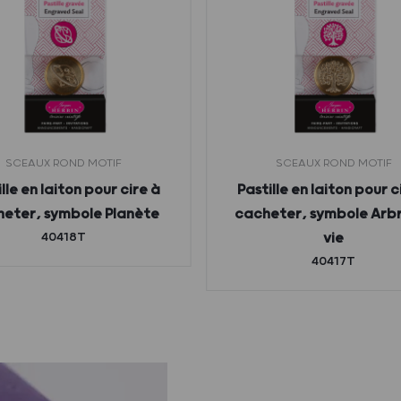
SCEAUX ROND MOTIF
SCEAUX ROND MOTIF
lle en laiton pour cire à
Pastille en laiton pour c
eter, symbole Planète
cacheter, symbole Arb
40418T
vie
40417T