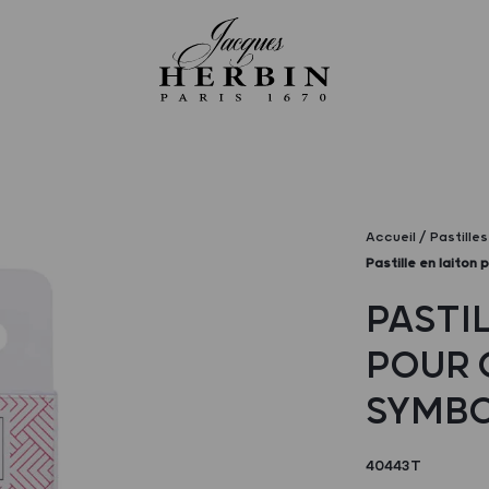
Accueil
Pastille
Pastille en laiton
PASTI
POUR 
SYMB
40443T