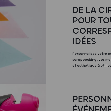
DE LA CI
POUR TO
CORRESP
IDÉES
Personnalisez votre c
scrapbooking, vos me
et esthétique à utilise
PERSONN
ÉVÉNEME