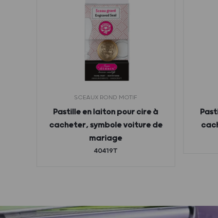
SCEAUX ROND MOTIF
re à
Pastille en laiton pour cire à
Pasti
tus
cacheter, symbole voiture de
cach
mariage
40419T