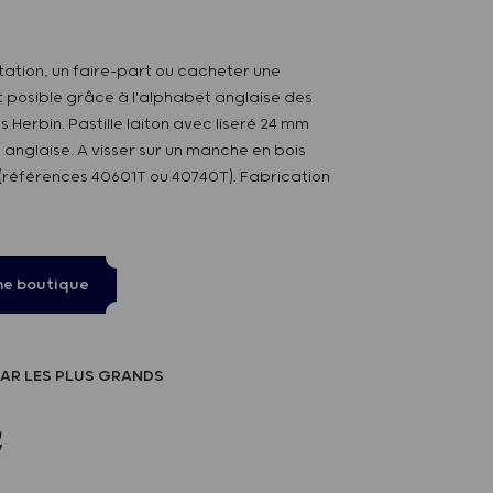
tation, un faire-part ou cacheter une
t posible grâce à l'alphabet anglaise des
s Herbin. Pastille laiton avec liseré 24 mm
 anglaise. A visser sur un manche en bois
(références 40601T ou 40740T). Fabrication
ne boutique
AR LES PLUS GRANDS