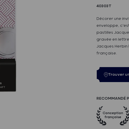
40303T
Décorer une invi
enveloppe, c'es
pastilles Jacque
gravée en lettre
Jacques Herbin 
française.
Trouver u
RECOMMANDÉ P