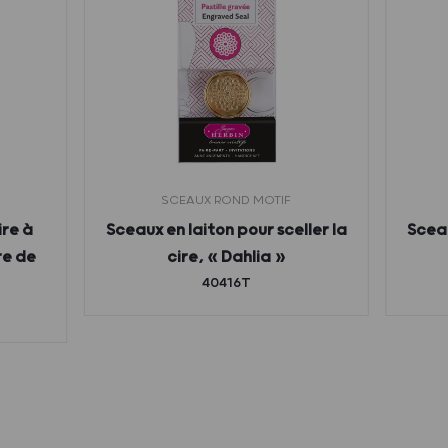
SCEAUX ROND MOTIF
ire à
Sceaux en laiton pour sceller la
Sceau
re de
cire, « Dahlia »
40416T