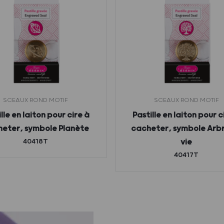
SCEAUX ROND MOTIF
SCEAUX ROND MOTIF
lle en laiton pour cire à
Pastille en laiton pour c
eter, symbole Planète
cacheter, symbole Arb
40418T
vie
40417T