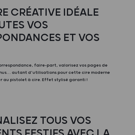
RE CRÉATIVE IDÉALE
UTES VOS
ONDANCES ET VOS
orrespondance, faire-part, valorisez vos pages de
nus… autant d’utilisations pour cette cire moderne
r au pistolet à cire. Effet stylisé garanti !
ALISEZ TOUS VOS
NTS FESTIFS AVEC LA