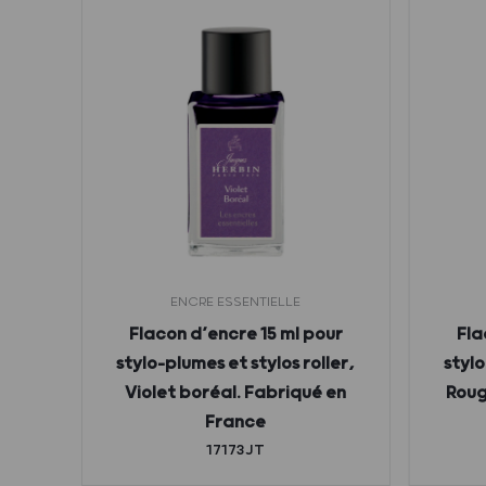
8
ENCRE ESSENTIELLE
tée
Flacon d’encre 15 ml pour
Fla
lume,
stylo-plumes et stylos roller,
stylo
et
Violet boréal. Fabriqué en
Roug
798 –
France
17173JT