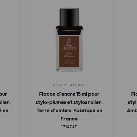
ENCRE ESSENTIELLE
our
Flacon d’encre 15 ml pour
Fl
ller,
stylo-plumes et stylos roller,
styl
é en
Terre d’ombre. Fabriqué en
Amb
France
17147JT