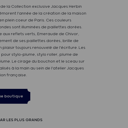
 de la Collection exclusive Jacques Herbin
morent l'année de la création de la maison
n plein coeur de Paris. Ces couleurs
ondes sont illuminées de paillettes dorées.
e aux reflets verts, Emeraude de Chivor,
lement de ses paillettes dorées, brille de
n plaisir toujours renouvelé de l'écriture. Les
 pour stylo-plume, stylo roller, plume de
lume. Le cirage du bouchon et le sceau sur
alisés à la main au sein de l'atelier Jacques
ion française.
ne boutique
AR LES PLUS GRANDS