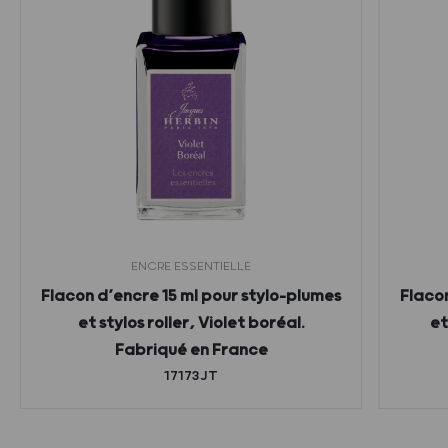
ENCRE ESSENTIELLE
Flacon d’encre 15 ml pour stylo-plumes
Flacon
et stylos roller, Violet boréal.
et
Fabriqué en France
17173JT