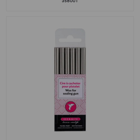
35800T