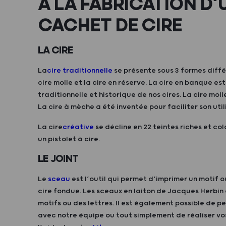
À LA FABRICATION D’
CACHET DE CIRE
LA CIRE
La
cire traditionnelle
se présente sous 3 formes diffé
cire molle et la cire en réserve. La cire en banque est
traditionnelle et historique de nos cires. La cire moll
La cire à mèche a été inventée pour faciliter son util
La cire
créative
se décline en 22 teintes riches et col
un pistolet à cire.
LE JOINT
Le
sceau
est l’outil qui permet d’imprimer un motif ou
cire fondue. Les sceaux en laiton de Jacques Herbi
motifs ou des lettres. Il est également possible de p
avec notre équipe ou tout simplement de réaliser vos